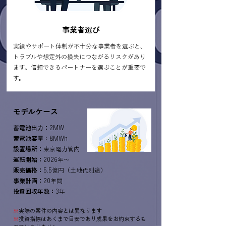
事業者選び
実績やサポート体制が不十分な事業者を選ぶと、
トラブルや想定外の損失につながるリスクがあり
ます。信頼できるパートナーを選ぶことが重要で
す。
モデルケース
蓄電池出力：
2MW
蓄電池容量
：8MWh
設置場所：
東京電力管内
運転開始：
2026年～
販売価格：
5.5億円（土地代別途）
事業計画：
20年間
投資回収年数：
3年
※
実際の案件の内容とは異なります
※
投資指標はあくまで目安であり成果をお約束するも