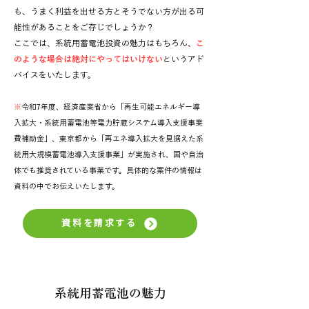
も、うまく利益を出せる方とそうでない方が出る可
能性があることをご存じでしょうか？
ここでは、系統用蓄電池投資の魅力はもちろん、
こ
のような場合は絶対にやってはいけない
というアド
バイスをいたします。
※
令和7年度、経済産業省から「再生可能エネルギー導
入拡大・系統用蓄電池等電力貯蔵システム導入支援事業
費補助金」、東京都から「再エネ導入拡大を見据えた系
統用大規模蓄電池導入支援事業」が実施され、国や自治
体でも推奨されている事業です。具体的な案件の情報は
資料の中でお伝えいたします。
資料を請求する
系統用蓄電池の魅力